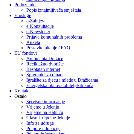
Poduzetnici
Popis iznajmljivača smještaja
E-usluge
e-Zahtjevi
e-Konzultacije
e-Newsletter
Prijava komunalnih problema
Anketa
Postavite pitanje / FAQ
EU fondovi
Ambulanta Dražice
Reciklažno dvorište
Besplatan internet
Spremnici za otpad
Igralište za djecu i mlade u Dražicama
Energetska obnova obiteljskih kuća
Kontakt
Ostalo
Servisne informacije
Vrijeme u Jelenju
Vrijeme na Hahliću
Glasnik Općine Jelenje
Info za udruge
Potpore i donacije
Pristup informacijama