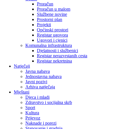
Proračun
Proračun u malom
Službene novine
Prostorni plan
Projekti
Općinski prostori
Registar ugovora
Ugovori i cjenici
Komunalna infrastruktura
Djelatnosti i službenici
Registar nerazvrstanih cesta
Registar nekretnina
Natječaji
Javna nabava
Jednostavna nabava
Javni pozivi
Arhiva natječaja
Mještani
Djeca i mladi
Zdravstvo i socijalna skrb
Sport
Kultura
Prijevoz
Naknade i porezi
Stanovanje i gradnja