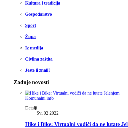
Kultura i tradicija
Gospodarstvo
Sport
Župa
Iz medija
Civilna zaštita
Jeste li znali?
Zadnje novosti
Komunalni info
Detalji
Svi 02 2022
Hike i Bike: Virtualni vodiči da ne lutate Je