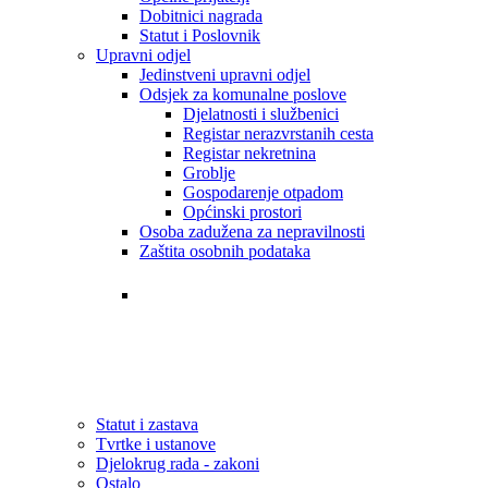
Dobitnici nagrada
Statut i Poslovnik
Upravni odjel
Jedinstveni upravni odjel
Odsjek za komunalne poslove
Djelatnosti i službenici
Registar nerazvrstanih cesta
Registar nekretnina
Groblje
Gospodarenje otpadom
Općinski prostori
Osoba zadužena za nepravilnosti
Zaštita osobnih podataka
Tvrtke i ustanove
Statut i zastava
Djelokrug rada - zakoni
Statut i zastava
Tvrtke i ustanove
Djelokrug rada - zakoni
Ostalo