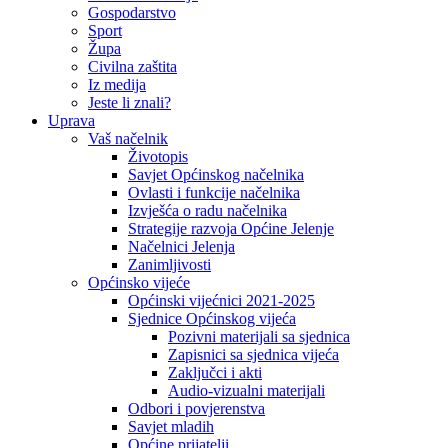
Gospodarstvo
Sport
Župa
Civilna zaštita
Iz medija
Jeste li znali?
Uprava
Vaš načelnik
Životopis
Savjet Općinskog načelnika
Ovlasti i funkcije načelnika
Izvješća o radu načelnika
Strategije razvoja Općine Jelenje
Načelnici Jelenja
Zanimljivosti
Općinsko vijeće
Općinski vijećnici 2021-2025
Sjednice Općinskog vijeća
Pozivni materijali sa sjednica
Zapisnici sa sjednica vijeća
Zaključci i akti
Audio-vizualni materijali
Odbori i povjerenstva
Savjet mladih
Općine prijatelji