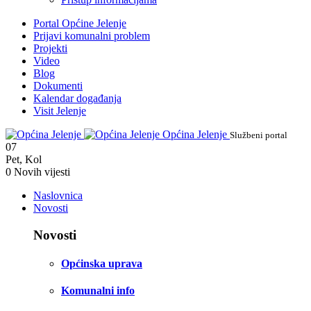
Portal Općine Jelenje
Prijavi komunalni problem
Projekti
Video
Blog
Dokumenti
Kalendar događanja
Visit Jelenje
Općina Jelenje
Službeni portal
07
Pet
,
Kol
0
Novih vijesti
Naslovnica
Novosti
Novosti
Općinska uprava
Komunalni info