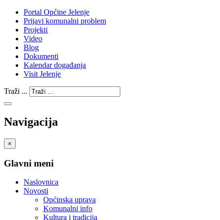
Portal Općine Jelenje
Prijavi komunalni problem
Projekti
Video
Blog
Dokumenti
Kalendar događanja
Visit Jelenje
Traži ...
Navigacija
×
Glavni meni
Naslovnica
Novosti
Općinska uprava
Komunalni info
Kultura i tradicija