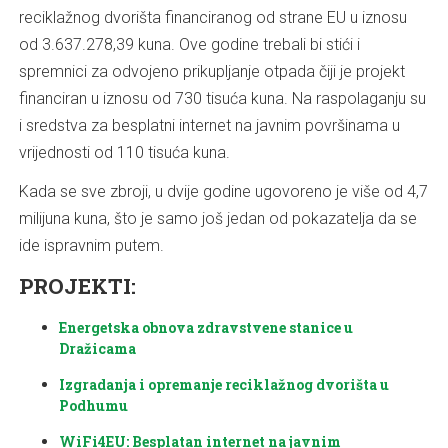
reciklažnog dvorišta financiranog od strane EU u iznosu
od 3.637.278,39 kuna. Ove godine trebali bi stići i
spremnici za odvojeno prikupljanje otpada čiji je projekt
financiran u iznosu od 730 tisuća kuna. Na raspolaganju su
i sredstva za besplatni internet na javnim površinama u
vrijednosti od 110 tisuća kuna.
Kada se sve zbroji, u dvije godine ugovoreno je više od 4,7
milijuna kuna, što je samo još jedan od pokazatelja da se
ide ispravnim putem.
PROJEKTI:
Energetska obnova zdravstvene stanice u
Dražicama
Izgradanja i opremanje reciklažnog dvorišta u
Podhumu
WiFi4EU: Besplatan internet na javnim