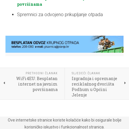
površinama
Spremnici za odvojeno prikupljanje otpada
PRETHODNI ČLANAK
SLJEDEĆI ČLANAK
WiFi4EU: Besplatan
Izgradnja i opremanje
internet na javnim
reciklažnog dvorišta
površinama
Podhum u Općini
Jelenje
Ove internetske stranice koriste kolačiće kako bi osigurale bolje
korisničko iskustvo i funkcionalnost stranica.
Copyright © 2018 Općina Jelenje. Sva prava pridržana. •
Pristupaćnost mrežnih