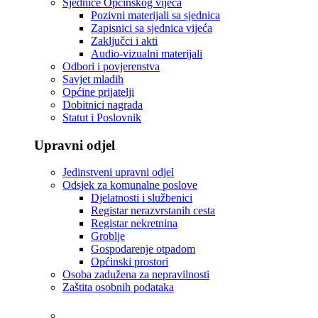
Sjednice Općinskog vijeća
Pozivni materijali sa sjednica
Zapisnici sa sjednica vijeća
Zaključci i akti
Audio-vizualni materijali
Odbori i povjerenstva
Savjet mladih
Općine prijatelji
Dobitnici nagrada
Statut i Poslovnik
Upravni odjel
Jedinstveni upravni odjel
Odsjek za komunalne poslove
Djelatnosti i službenici
Registar nerazvrstanih cesta
Registar nekretnina
Groblje
Gospodarenje otpadom
Općinski prostori
Osoba zadužena za nepravilnosti
Zaštita osobnih podataka
Tvrtke i ustanove