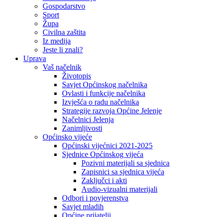
Gospodarstvo
Sport
Župa
Civilna zaštita
Iz medija
Jeste li znali?
Uprava
Vaš načelnik
Životopis
Savjet Općinskog načelnika
Ovlasti i funkcije načelnika
Izvješća o radu načelnika
Strategije razvoja Općine Jelenje
Načelnici Jelenja
Zanimljivosti
Općinsko vijeće
Općinski vijećnici 2021-2025
Sjednice Općinskog vijeća
Pozivni materijali sa sjednica
Zapisnici sa sjednica vijeća
Zaključci i akti
Audio-vizualni materijali
Odbori i povjerenstva
Savjet mladih
Općine prijatelji