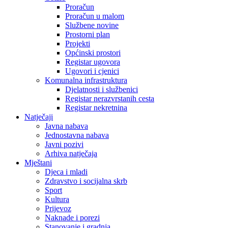
Proračun
Proračun u malom
Službene novine
Prostorni plan
Projekti
Općinski prostori
Registar ugovora
Ugovori i cjenici
Komunalna infrastruktura
Djelatnosti i službenici
Registar nerazvrstanih cesta
Registar nekretnina
Natječaji
Javna nabava
Jednostavna nabava
Javni pozivi
Arhiva natječaja
Mještani
Djeca i mladi
Zdravstvo i socijalna skrb
Sport
Kultura
Prijevoz
Naknade i porezi
Stanovanje i gradnja