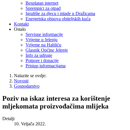
Besplatan internet
Spremnici za otpad
Igralište za djecu i mlade u Dražicama
Energetska obnova obiteljskih kuća
Kontakt
Ostalo
Servisne informacije
Vrijeme u Jelenju
Vrijeme na Hahliću
Glasnik Općine Jelenje
Info za udruge
Potpore i donacije
Pristup informacijama
Nalazite se ovdje:
Novosti
Gospodarstvo
Poziv na iskaz interesa za korištenje
mljekomata proizvođačima mlijeka
Detalji
10. Veljača 2022.