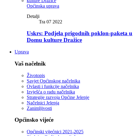
Općinska uprava
Detalji
Tra 07 2022
Uskrs: Podjela prigodnih poklon-paketa u
Domu kulture Dražice
Uprava
Vaš načelnik
Životopis
Savjet Općinskog načelnika
Ovlasti i funkcije načelnika
Izvješća o radu načelnika
Strategije razvoja Općine Jelenje
Načelnici Jelenja
Zanimljivosti
Općinsko vijeće
Općinski vijećnici 2021-2025