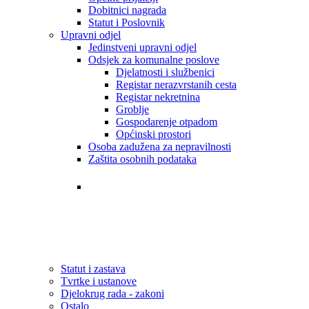
Dobitnici nagrada
Statut i Poslovnik
Upravni odjel
Jedinstveni upravni odjel
Odsjek za komunalne poslove
Djelatnosti i službenici
Registar nerazvrstanih cesta
Registar nekretnina
Groblje
Gospodarenje otpadom
Općinski prostori
Osoba zadužena za nepravilnosti
Zaštita osobnih podataka
Tvrtke i ustanove
Statut i zastava
Djelokrug rada - zakoni
Statut i zastava
Tvrtke i ustanove
Djelokrug rada - zakoni
Ostalo