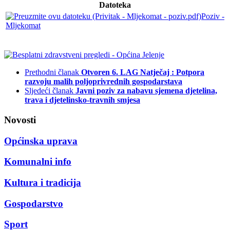
Datoteka
Poziv -
Mljekomat
Prethodni članak
Otvoren 6. LAG Natječaj : Potpora
razvoju malih poljoprivrednih gospodarstava
Sljedeći članak
Javni poziv za nabavu sjemena djetelina,
trava i djetelinsko-travnih smjesa
Novosti
Općinska uprava
Komunalni info
Kultura i tradicija
Gospodarstvo
Sport