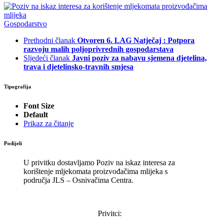
Gospodarstvo
Prethodni članak
Otvoren 6. LAG Natječaj : Potpora
razvoju malih poljoprivrednih gospodarstava
Sljedeći članak
Javni poziv za nabavu sjemena djetelina,
trava i djetelinsko-travnih smjesa
Tipografija
Font Size
Default
Prikaz za čitanje
Podijeli
U privitku dostavljamo Poziv na iskaz interesa za
korištenje mljekomata proizvođačima mlijeka s
područja JLS – Osnivačima Centra.
Privitci: