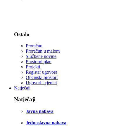
Statut i zastava
Djelokrug rada - zakoni
Ostalo
Proračun
Proračun u malom
Službene novine
Prostorni plan
Projekti
Registar ugovora
Općinski prostori
Ugovori i cjenici
Natječaji
Natječaji
Javna nabava
Jednostavna nabava