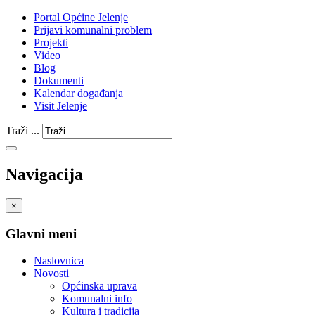
Portal Općine Jelenje
Prijavi komunalni problem
Projekti
Video
Blog
Dokumenti
Kalendar događanja
Visit Jelenje
Traži ...
Navigacija
×
Glavni meni
Naslovnica
Novosti
Općinska uprava
Komunalni info
Kultura i tradicija