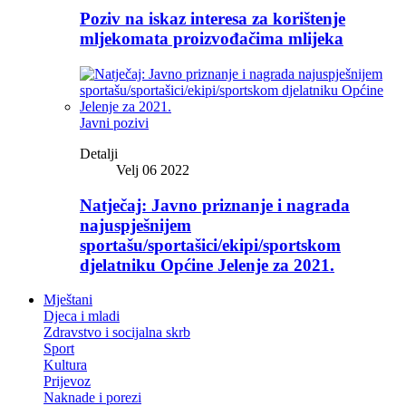
Poziv na iskaz interesa za korištenje
mljekomata proizvođačima mlijeka
Javni pozivi
Detalji
Velj 06 2022
Natječaj: Javno priznanje i nagrada
najuspješnijem
sportašu/sportašici/ekipi/sportskom
djelatniku Općine Jelenje za 2021.
Mještani
Djeca i mladi
Zdravstvo i socijalna skrb
Sport
Kultura
Prijevoz
Naknade i porezi