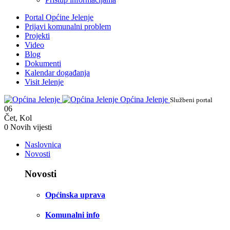
Portal Općine Jelenje
Prijavi komunalni problem
Projekti
Video
Blog
Dokumenti
Kalendar događanja
Visit Jelenje
Općina Jelenje
Službeni portal
06
Čet
,
Kol
0
Novih vijesti
Naslovnica
Novosti
Novosti
Općinska uprava
Komunalni info