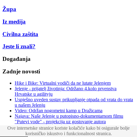
Župa
Iz medija
Civilna zaštita
Jeste li znali?
Događanja
Zadnje novosti
Hike i Bike: Virtualni vodiči da ne lutate Jelenjem
Jelenje - prijatelj životinja: Održano 4.kolo prvenstva
Hrvatske u agilityju
Uspješno uveden sustav prikupljanje otpada od vrata do vrata
u našem Jelenju
Video: Održan nogometni kamp u Dražicama
Najava: Naše Jelenje u putopisno-dokumentarnom filmu
"Putevi vode" - projekcija uz gostovanje autora
Ove internetske stranice koriste kolačiće kako bi osigurale bolje
Copyright © 2018 Općina Jelenje. Sva prava pridržana. •
korisničko iskustvo i funkcionalnost stranica.