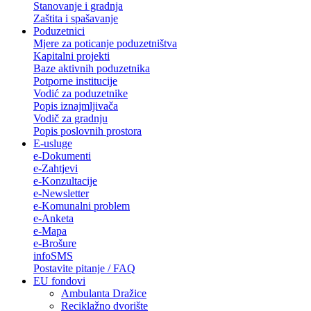
Stanovanje i gradnja
Zaštita i spašavanje
Poduzetnici
Mjere za poticanje poduzetništva
Kapitalni projekti
Baze aktivnih poduzetnika
Potporne institucije
Vodić za poduzetnike
Popis iznajmljivača
Vodič za gradnju
Popis poslovnih prostora
E-usluge
e-Dokumenti
e-Zahtjevi
e-Konzultacije
e-Newsletter
e-Komunalni problem
e-Anketa
e-Mapa
e-Brošure
infoSMS
Postavite pitanje / FAQ
EU fondovi
Ambulanta Dražice
Reciklažno dvorište