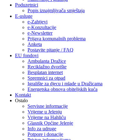
Poduzetnici
Popis iznajmljivača smještaja
E-usluge
e-Zahtjevi
e-Konzultacije
e-Newsletter
Prijava komunalnih problema
Anketa
Postavite pitanje / FAQ
EU fondovi
Ambulanta Dražice
Reciklažno dvorište
Besplatan internet
Spremnici za otpad
Igralište za djecu i mlade u Dražicama
Energetska obnova obiteljskih kuća
Kontakt
Ostalo
Servisne informacije
Vrijeme u Jelenju
Vrijeme na Hahliću
Glasnik Općine Jelenje
Info za udruge
Potpore i donacije
Pristup informacijama