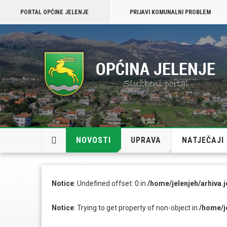
PORTAL OPĆINE JELENJE
PRIJAVI KOMUNALNI PROBLEM
NOVOSTI
UPRAVA
NATJEČAJI
Notice
: Undefined offset: 0 in
/home/jelenjeh/arhiva.
Notice
: Trying to get property of non-object in
/home/j