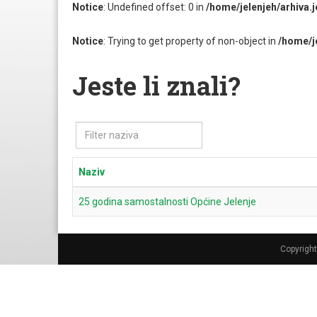
Notice
: Undefined offset: 0 in
/home/jelenjeh/arhiva.
Notice
: Trying to get property of non-object in
/home/j
Jeste li znali?
Filter
naziva
Naziv
25 godina samostalnosti Općine Jelenje
Copyright