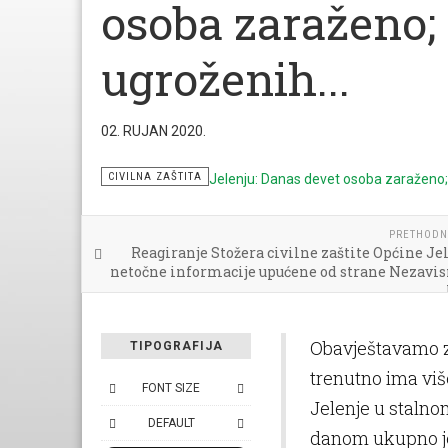
osoba zaraženo;
ugroženih...
02. RUJAN 2020.
CIVILNA ZAŠTITA
PRETHODN
Reagiranje Stožera civilne zaštite Općine Je
netočne informacije upućene od strane Nezavis
Obavještavamo z
TIPOGRAFIJA
trenutno ima viš
FONT SIZE
Jelenje u stalno
DEFAULT
danom ukupno je