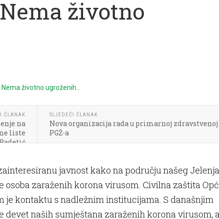
 Nema životno
I ČLANAK
SLJEDEĆI ČLANAK
lenje na
Nova organizacija rada u primarnoj zdravstvenoj 
ne liste
PGŽ-a
Radetić
ainteresiranu javnost kako na području našeg Jelenj
e osoba zaraženih korona virusom. Civilna zaštita Opć
m je kontaktu s nadležnim institucijama. S današnjim
 devet naših sumještana zaraženih korona virusom, 