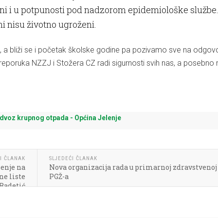
ani i u potpunosti pod nadzorom epidemiološke službe
i nisu životno ugroženi.
a, a bliži se i početak školske godine pa pozivamo sve na odgov
reporuka NZZJ i Stožera CZ radi sigurnosti svih nas, a posebno
I ČLANAK
SLJEDEĆI ČLANAK
lenje na
Nova organizacija rada u primarnoj zdravstvenoj 
ne liste
PGŽ-a
Radetić