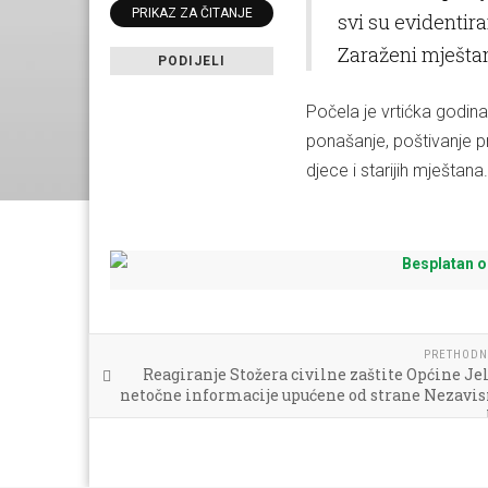
PRIKAZ ZA ČITANJE
svi su evidentir
Zaraženi mještan
PODIJELI
Počela je vrtićka godin
ponašanje, poštivanje p
djece i starijih mještana.
PRETHODN
Reagiranje Stožera civilne zaštite Općine Je
netočne informacije upućene od strane Nezavis