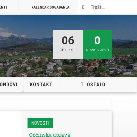
ENTI
KALENDAR DOGAĐANJA
VISIT JELENJE
06
0
ČET
,
KOL
NOVIH VIJESTI
FONDOVI
KONTAKT
OSTALO
NOVOSTI
Općinska uprava