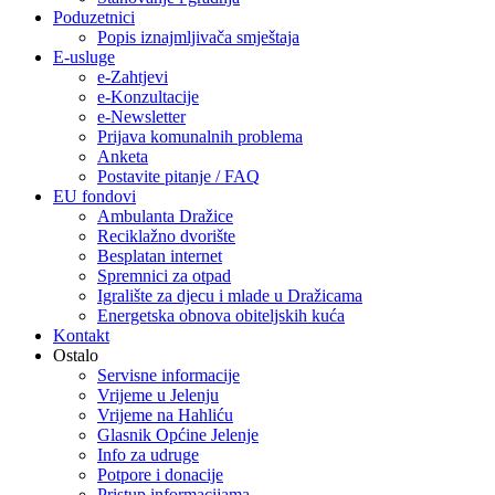
Poduzetnici
Popis iznajmljivača smještaja
E-usluge
e-Zahtjevi
e-Konzultacije
e-Newsletter
Prijava komunalnih problema
Anketa
Postavite pitanje / FAQ
EU fondovi
Ambulanta Dražice
Reciklažno dvorište
Besplatan internet
Spremnici za otpad
Igralište za djecu i mlade u Dražicama
Energetska obnova obiteljskih kuća
Kontakt
Ostalo
Servisne informacije
Vrijeme u Jelenju
Vrijeme na Hahliću
Glasnik Općine Jelenje
Info za udruge
Potpore i donacije
Pristup informacijama