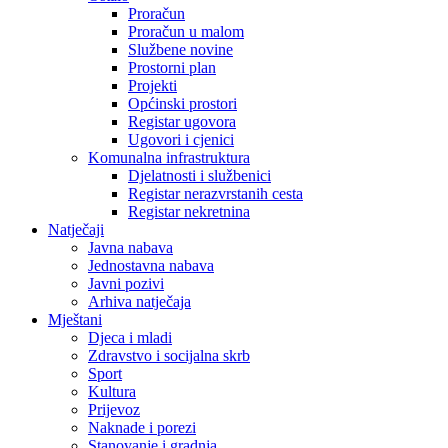
Proračun
Proračun u malom
Službene novine
Prostorni plan
Projekti
Općinski prostori
Registar ugovora
Ugovori i cjenici
Komunalna infrastruktura
Djelatnosti i službenici
Registar nerazvrstanih cesta
Registar nekretnina
Natječaji
Javna nabava
Jednostavna nabava
Javni pozivi
Arhiva natječaja
Mještani
Djeca i mladi
Zdravstvo i socijalna skrb
Sport
Kultura
Prijevoz
Naknade i porezi
Stanovanje i gradnja