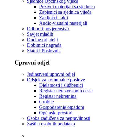
Sjednice Općinskog vijeća
Pozivni materijali sa sjednica
Zapisnici sa sjednica vijeća
Zaključci i akti
Audio-vizualni materijali
Odbori i povjerenstva
Savjet mladih
Općine prijatelji
Dobitnici nagrada
Statut i Poslovnik
Upravni odjel
Jedinstveni upravni odjel
Odsjek za komunalne poslove
Djelatnosti i službenici
Registar nerazvrstanih cesta
Registar nekretnina
Groblje
Gospodarenje otpadom
Općinski prostori
Osoba zadužena za nepravilnosti
Zaštita osobnih podataka
Tvrtke i ustanove