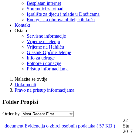
Besplatan internet
Spremnici za otpad
Igralište za djecu i mlade u Dražicama
Energetska obnova obiteljskih kuća
Kontakt
Ostalo
Servisne informacije
Vrijeme u Jelenju
Vrijeme na Hahliću
Glasnik Općine Jelenje
Info za udruge
Potpore i donacije
Pristup informacijama
Nalazite se ovdje:
Dokumenti
Pravo na pristup informacijama
Folder
Propisi
Order by
22
document
Evidencija o zbirci osobnih podataka
( 57 KB )
Stu
2017