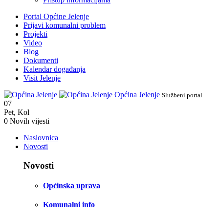
Portal Općine Jelenje
Prijavi komunalni problem
Projekti
Video
Blog
Dokumenti
Kalendar događanja
Visit Jelenje
Općina Jelenje
Službeni portal
07
Pet
,
Kol
0
Novih vijesti
Naslovnica
Novosti
Novosti
Općinska uprava
Komunalni info