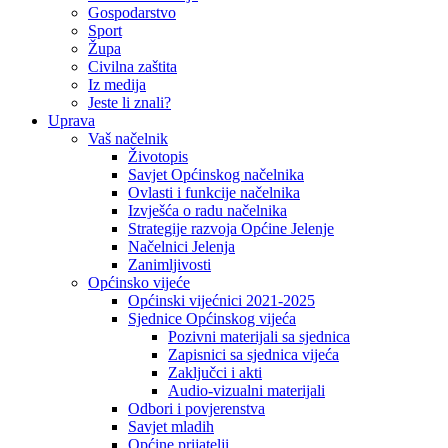
Gospodarstvo
Sport
Župa
Civilna zaštita
Iz medija
Jeste li znali?
Uprava
Vaš načelnik
Životopis
Savjet Općinskog načelnika
Ovlasti i funkcije načelnika
Izvješća o radu načelnika
Strategije razvoja Općine Jelenje
Načelnici Jelenja
Zanimljivosti
Općinsko vijeće
Općinski vijećnici 2021-2025
Sjednice Općinskog vijeća
Pozivni materijali sa sjednica
Zapisnici sa sjednica vijeća
Zaključci i akti
Audio-vizualni materijali
Odbori i povjerenstva
Savjet mladih
Općine prijatelji