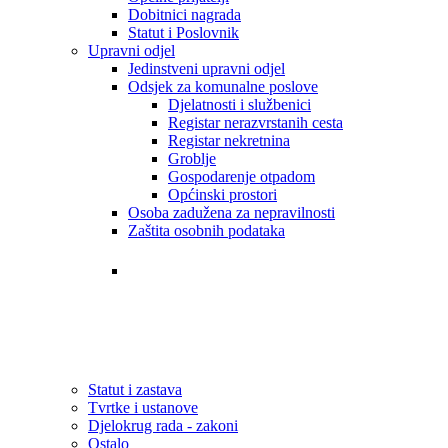
Dobitnici nagrada
Statut i Poslovnik
Upravni odjel
Jedinstveni upravni odjel
Odsjek za komunalne poslove
Djelatnosti i službenici
Registar nerazvrstanih cesta
Registar nekretnina
Groblje
Gospodarenje otpadom
Općinski prostori
Osoba zadužena za nepravilnosti
Zaštita osobnih podataka
Tvrtke i ustanove
Statut i zastava
Djelokrug rada - zakoni
Statut i zastava
Tvrtke i ustanove
Djelokrug rada - zakoni
Ostalo