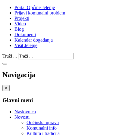
Portal Općine Jelenje
Prijavi komunalni problem
Projekti
Video
Blog
Dokumenti
Kalendar događanja
Visit Jelenje
Traži ...
Navigacija
×
Glavni meni
Naslovnica
Novosti
Općinska uprava
Komunalni info
Kultura i tradicija