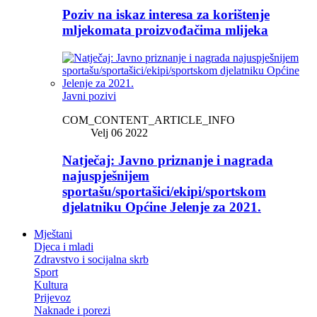
Poziv na iskaz interesa za korištenje
mljekomata proizvođačima mlijeka
Javni pozivi
COM_CONTENT_ARTICLE_INFO
Velj 06 2022
Natječaj: Javno priznanje i nagrada
najuspješnijem
sportašu/sportašici/ekipi/sportskom
djelatniku Općine Jelenje za 2021.
Mještani
Djeca i mladi
Zdravstvo i socijalna skrb
Sport
Kultura
Prijevoz
Naknade i porezi