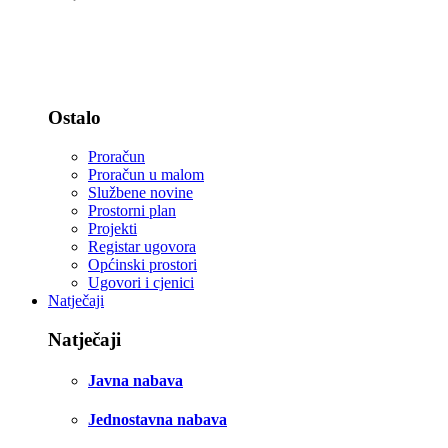
Statut i zastava
Djelokrug rada - zakoni
Ostalo
Proračun
Proračun u malom
Službene novine
Prostorni plan
Projekti
Registar ugovora
Općinski prostori
Ugovori i cjenici
Natječaji
Natječaji
Javna nabava
Jednostavna nabava