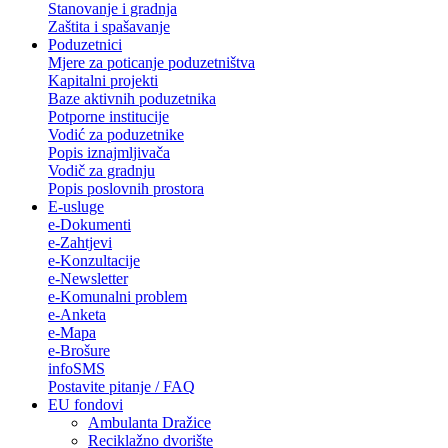
Stanovanje i gradnja
Zaštita i spašavanje
Poduzetnici
Mjere za poticanje poduzetništva
Kapitalni projekti
Baze aktivnih poduzetnika
Potporne institucije
Vodić za poduzetnike
Popis iznajmljivača
Vodič za gradnju
Popis poslovnih prostora
E-usluge
e-Dokumenti
e-Zahtjevi
e-Konzultacije
e-Newsletter
e-Komunalni problem
e-Anketa
e-Mapa
e-Brošure
infoSMS
Postavite pitanje / FAQ
EU fondovi
Ambulanta Dražice
Reciklažno dvorište