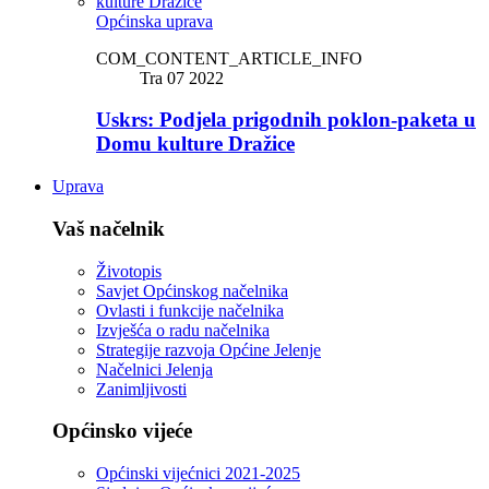
Općinska uprava
COM_CONTENT_ARTICLE_INFO
Tra 07 2022
Uskrs: Podjela prigodnih poklon-paketa u
Domu kulture Dražice
Uprava
Vaš načelnik
Životopis
Savjet Općinskog načelnika
Ovlasti i funkcije načelnika
Izvješća o radu načelnika
Strategije razvoja Općine Jelenje
Načelnici Jelenja
Zanimljivosti
Općinsko vijeće
Općinski vijećnici 2021-2025