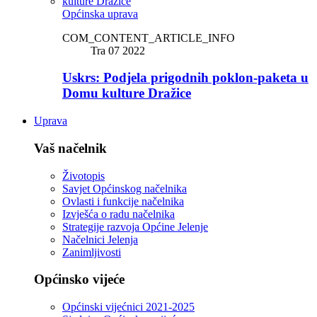
Općinska uprava
COM_CONTENT_ARTICLE_INFO
Tra 07 2022
Uskrs: Podjela prigodnih poklon-paketa u
Domu kulture Dražice
Uprava
Vaš načelnik
Životopis
Savjet Općinskog načelnika
Ovlasti i funkcije načelnika
Izvješća o radu načelnika
Strategije razvoja Općine Jelenje
Načelnici Jelenja
Zanimljivosti
Općinsko vijeće
Općinski vijećnici 2021-2025