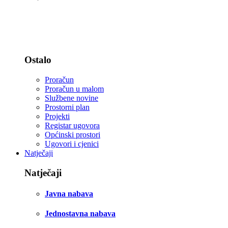
Statut i zastava
Djelokrug rada - zakoni
Ostalo
Proračun
Proračun u malom
Službene novine
Prostorni plan
Projekti
Registar ugovora
Općinski prostori
Ugovori i cjenici
Natječaji
Natječaji
Javna nabava
Jednostavna nabava