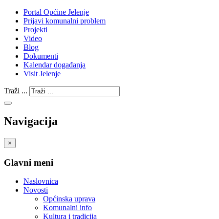
Portal Općine Jelenje
Prijavi komunalni problem
Projekti
Video
Blog
Dokumenti
Kalendar događanja
Visit Jelenje
Traži ...
Navigacija
×
Glavni meni
Naslovnica
Novosti
Općinska uprava
Komunalni info
Kultura i tradicija