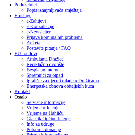
Poduzetnici
Popis iznajmljivača smještaja
E-usluge
e-Zahtjevi
e-Konzultacije
e-Newsletter
Prijava komunalnih problema
Anketa
Postavite pitanje / FAQ
EU fondovi
Ambulanta Dražice
Reciklažno dvorište
Besplatan internet
Spremnici za otpad
Igralište za djecu i mlade u Dražicama
Energetska obnova obiteljskih kuća
Kontakt
Ostalo
Servisne informacije
Vrijeme u Jelenju
Vrijeme na Hahliću
Glasnik Općine Jelenje
Info za udruge
Potpore i donacije
Pristup informacijama