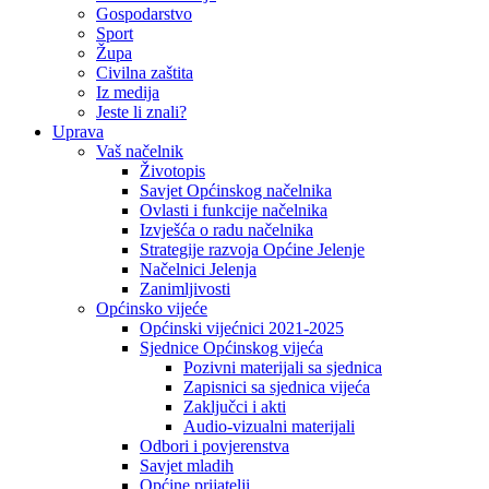
Gospodarstvo
Sport
Župa
Civilna zaštita
Iz medija
Jeste li znali?
Uprava
Vaš načelnik
Životopis
Savjet Općinskog načelnika
Ovlasti i funkcije načelnika
Izvješća o radu načelnika
Strategije razvoja Općine Jelenje
Načelnici Jelenja
Zanimljivosti
Općinsko vijeće
Općinski vijećnici 2021-2025
Sjednice Općinskog vijeća
Pozivni materijali sa sjednica
Zapisnici sa sjednica vijeća
Zaključci i akti
Audio-vizualni materijali
Odbori i povjerenstva
Savjet mladih
Općine prijatelji