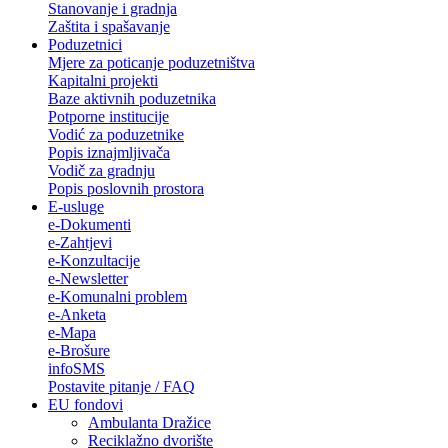
Stanovanje i gradnja
Zaštita i spašavanje
Poduzetnici
Mjere za poticanje poduzetništva
Kapitalni projekti
Baze aktivnih poduzetnika
Potporne institucije
Vodić za poduzetnike
Popis iznajmljivača
Vodič za gradnju
Popis poslovnih prostora
E-usluge
e-Dokumenti
e-Zahtjevi
e-Konzultacije
e-Newsletter
e-Komunalni problem
e-Anketa
e-Mapa
e-Brošure
infoSMS
Postavite pitanje / FAQ
EU fondovi
Ambulanta Dražice
Reciklažno dvorište