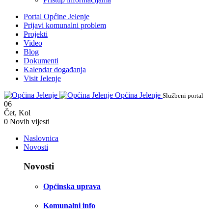
Portal Općine Jelenje
Prijavi komunalni problem
Projekti
Video
Blog
Dokumenti
Kalendar događanja
Visit Jelenje
Općina Jelenje
Službeni portal
06
Čet
,
Kol
0
Novih vijesti
Naslovnica
Novosti
Novosti
Općinska uprava
Komunalni info