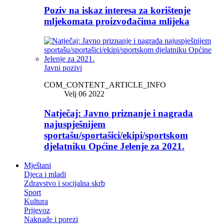
Poziv na iskaz interesa za korištenje
mljekomata proizvođačima mlijeka
Javni pozivi
COM_CONTENT_ARTICLE_INFO
Velj 06 2022
Natječaj: Javno priznanje i nagrada
najuspješnijem
sportašu/sportašici/ekipi/sportskom
djelatniku Općine Jelenje za 2021.
Mještani
Djeca i mladi
Zdravstvo i socijalna skrb
Sport
Kultura
Prijevoz
Naknade i porezi