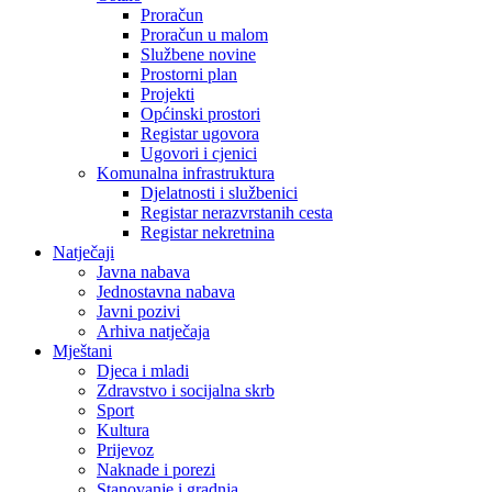
Proračun
Proračun u malom
Službene novine
Prostorni plan
Projekti
Općinski prostori
Registar ugovora
Ugovori i cjenici
Komunalna infrastruktura
Djelatnosti i službenici
Registar nerazvrstanih cesta
Registar nekretnina
Natječaji
Javna nabava
Jednostavna nabava
Javni pozivi
Arhiva natječaja
Mještani
Djeca i mladi
Zdravstvo i socijalna skrb
Sport
Kultura
Prijevoz
Naknade i porezi
Stanovanje i gradnja