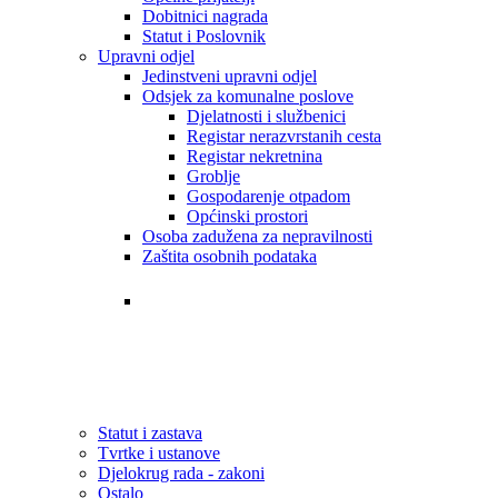
Dobitnici nagrada
Statut i Poslovnik
Upravni odjel
Jedinstveni upravni odjel
Odsjek za komunalne poslove
Djelatnosti i službenici
Registar nerazvrstanih cesta
Registar nekretnina
Groblje
Gospodarenje otpadom
Općinski prostori
Osoba zadužena za nepravilnosti
Zaštita osobnih podataka
Tvrtke i ustanove
Statut i zastava
Djelokrug rada - zakoni
Statut i zastava
Tvrtke i ustanove
Djelokrug rada - zakoni
Ostalo