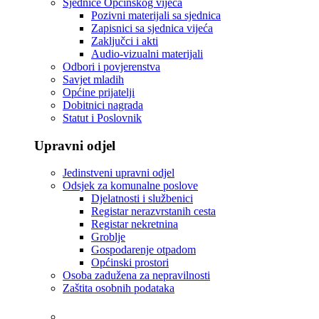
Sjednice Općinskog vijeća
Pozivni materijali sa sjednica
Zapisnici sa sjednica vijeća
Zaključci i akti
Audio-vizualni materijali
Odbori i povjerenstva
Savjet mladih
Općine prijatelji
Dobitnici nagrada
Statut i Poslovnik
Upravni odjel
Jedinstveni upravni odjel
Odsjek za komunalne poslove
Djelatnosti i službenici
Registar nerazvrstanih cesta
Registar nekretnina
Groblje
Gospodarenje otpadom
Općinski prostori
Osoba zadužena za nepravilnosti
Zaštita osobnih podataka
Tvrtke i ustanove